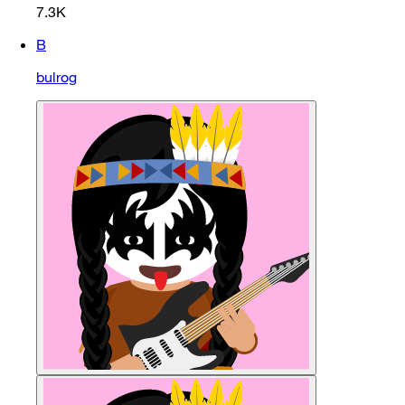
7.3K
B
bulrog