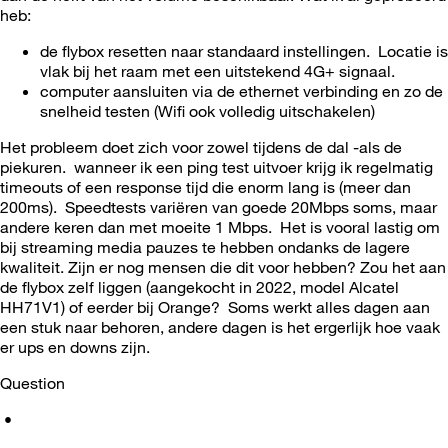
heb:
de flybox resetten naar standaard instellingen. Locatie is
vlak bij het raam met een uitstekend 4G+ signaal.
computer aansluiten via de ethernet verbinding en zo de
snelheid testen (Wifi ook volledig uitschakelen)
Het probleem doet zich voor zowel tijdens de dal -als de
piekuren. wanneer ik een ping test uitvoer krijg ik regelmatig
timeouts of een response tijd die enorm lang is (meer dan
200ms). Speedtests variëren van goede 20Mbps soms, maar
andere keren dan met moeite 1 Mbps. Het is vooral lastig om
bij streaming media pauzes te hebben ondanks de lagere
kwaliteit. Zijn er nog mensen die dit voor hebben? Zou het aan
de flybox zelf liggen (aangekocht in 2022, model Alcatel
HH71V1) of eerder bij Orange? Soms werkt alles dagen aan
een stuk naar behoren, andere dagen is het ergerlijk hoe vaak
er ups en downs zijn.
Question
•