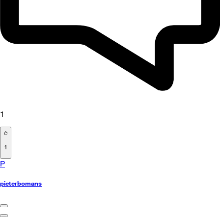
1
1
P
pieterbomans