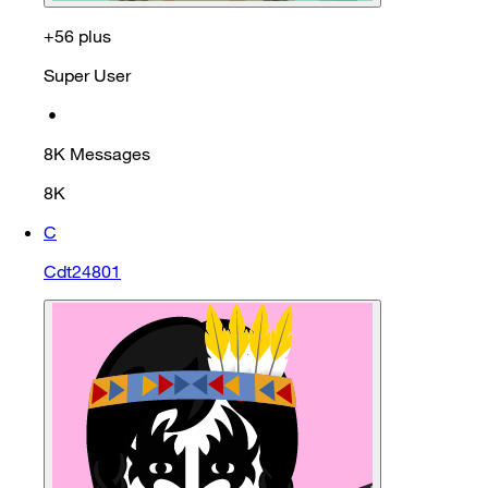
+56 plus
Super User
•
8K
Messages
8K
C
Cdt24801