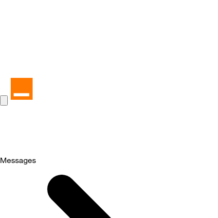
Messages
Selected
Messages