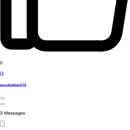
0
G
goodoldjack12
3
Messages