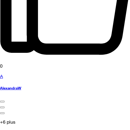
0
A
AlexandraW
+6 plus