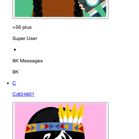
+56 plus
Super User
•
8K
Messages
8K
C
Cdt24801