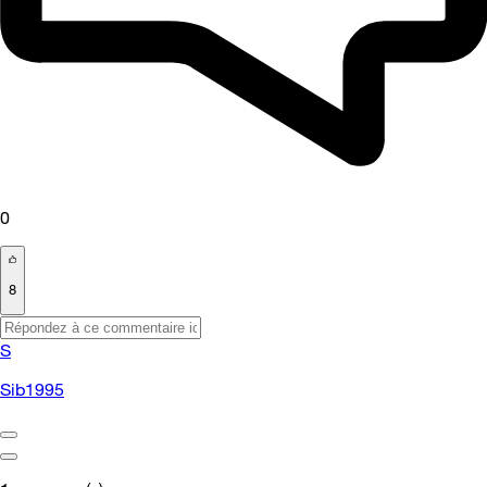
0
8
S
Sib1995