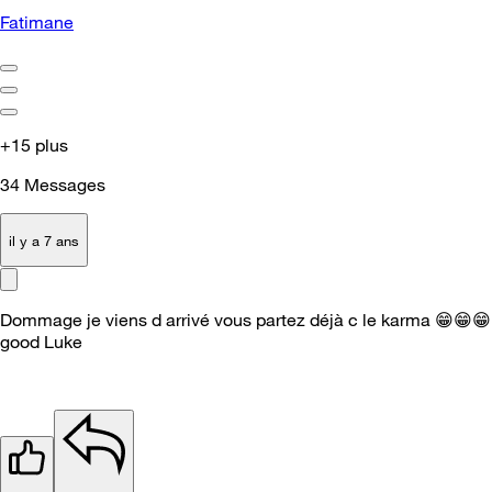
Fatimane
+15 plus
34
Messages
il y a 7 ans
Dommage je viens d arrivé vous partez déjà c le karma
😁
😁
😁
good Luke