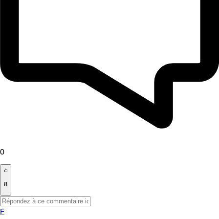
0
8
F