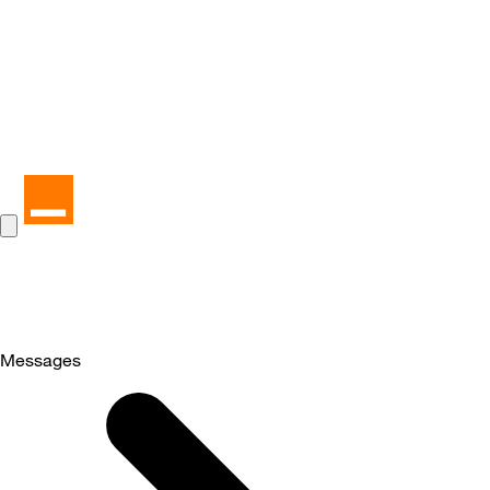
Messages
Selected
Messages