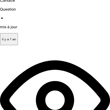
Candice
Question
•
mis à jour
il y a 1 an