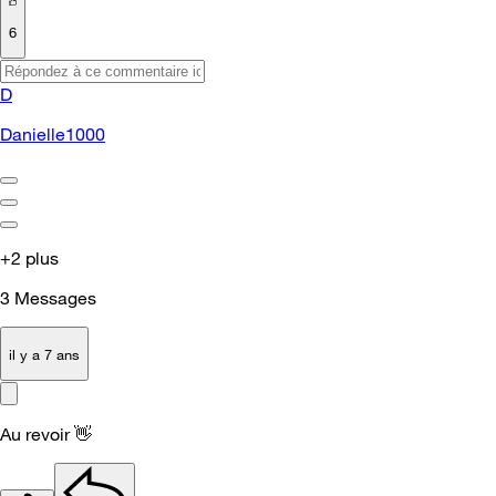
6
D
Danielle1000
+2 plus
3
Messages
il y a 7 ans
Au revoir
👋