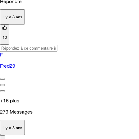
Répondre
il y a 8 ans
10
F
Fred29
+16 plus
279
Messages
il y a 8 ans