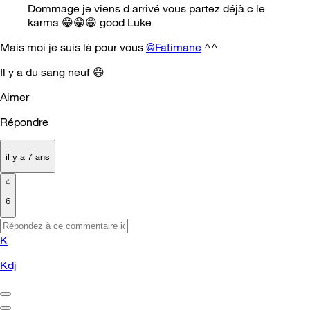
Dommage je viens d arrivé vous partez déjà c le
karma
😁
😁
😁
good Luke
Mais moi je suis là pour vous
@Fatimane
^^
Il y a du sang neuf
😄
Aimer
Répondre
il y a 7 ans
6
K
Kdj