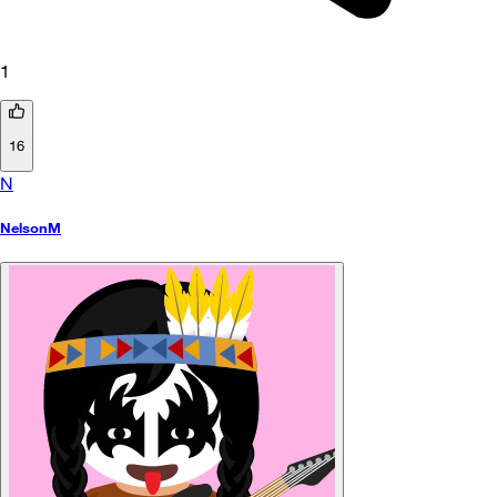
1
16
N
NelsonM