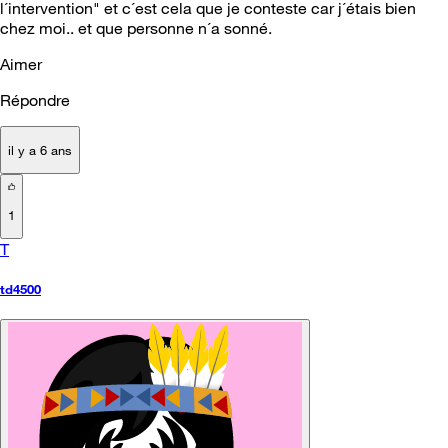
l´intervention" et c´est cela que je conteste car j´étais bien
chez moi.. et que personne n´a sonné.
Aimer
Répondre
il y a 6 ans
1
T
td4500