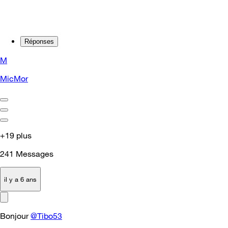
Réponses
M
MicMor
+19 plus
241
Messages
il y a 6 ans
Bonjour
@Tibo53