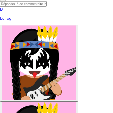
B
bulrog