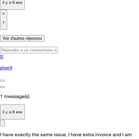
il y a 6 ans
1
Voir d'autres réponses
S
sherif
1
message(s)
il y a 6 ans
I have exactly the same issue, I have extra invoice and I am