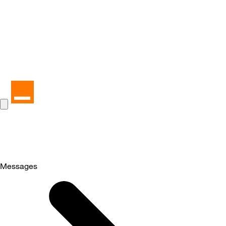
Messages
Selected
Messages