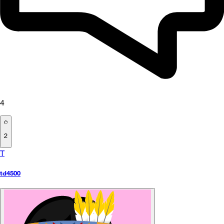
4
2
T
td4500