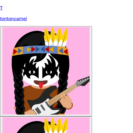
T
tontoncamel