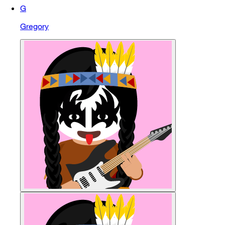
G
Gregory