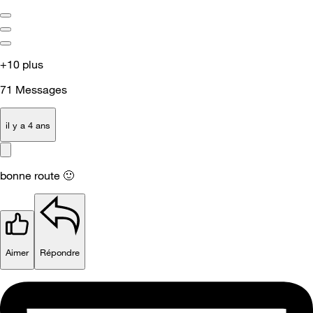
+10 plus
71
Messages
il y a 4 ans
bonne route
🙂
Aimer
Répondre