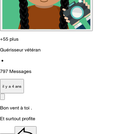
+55 plus
Guérisseur vétéran
•
797
Messages
il y a 4 ans
Bon vent à toi .
Et surtout profite