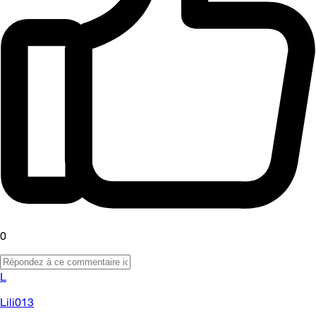
0
L
Lili013