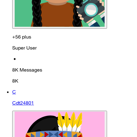
+56 plus
Super User
•
8K
Messages
8K
C
Cdt24801