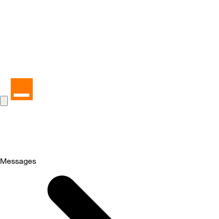
Messages
Selected
Messages