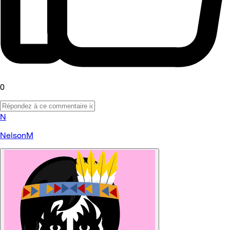
0
N
NelsonM