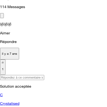
114
Messages
🤣
🤣
🤣
Aimer
Répondre
il y a 7 ans
1
Solution acceptée
C
Crystalised