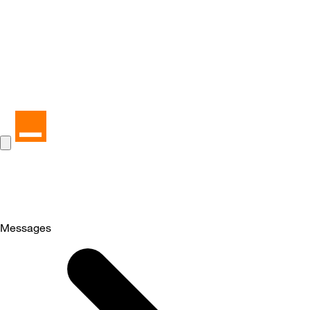
Messages
Selected
Messages