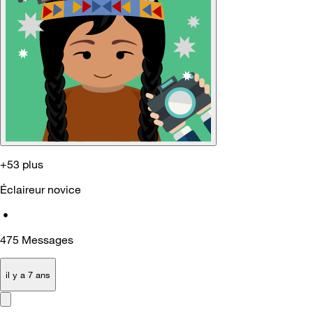
+53 plus
Éclaireur novice
•
475
Messages
il y a 7 ans