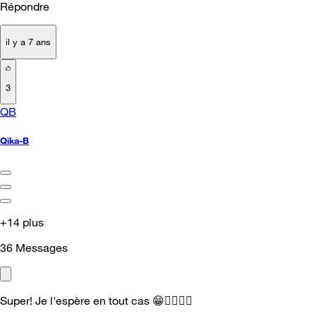
Répondre
il y a 7 ans
3
QB
Qika-B
+14 plus
36
Messages
Super! Je l'espère en tout cas
😁
👌🏻
👌🏻