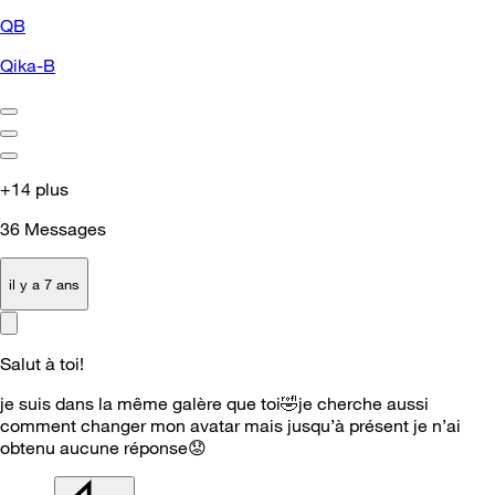
QB
Qika-B
+14 plus
36
Messages
il y a 7 ans
Salut à toi!
je suis dans la même galère que toi
🤣
je cherche aussi
comment changer mon avatar mais jusqu’à présent je n’ai
obtenu aucune réponse
😟