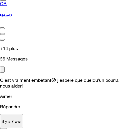
QB
Qika-B
+14 plus
36
Messages
C’est vraiment embêtant
😟
j'espère que quelqu’un pourra
nous aider!
Aimer
Répondre
il y a 7 ans