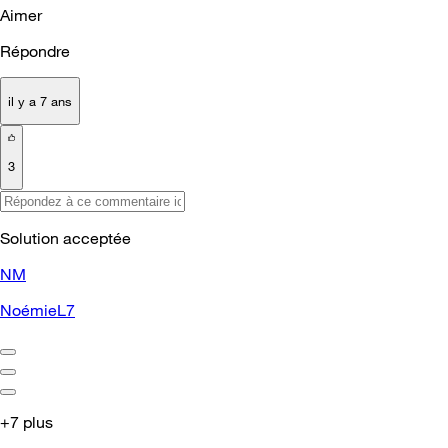
Aimer
Répondre
il y a 7 ans
3
Solution acceptée
NM
NoémieL7
+7 plus