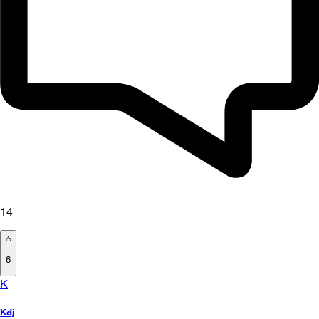
14
6
K
Kdj