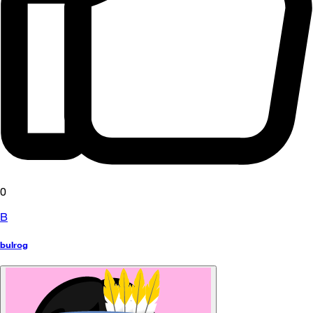
0
B
bulrog