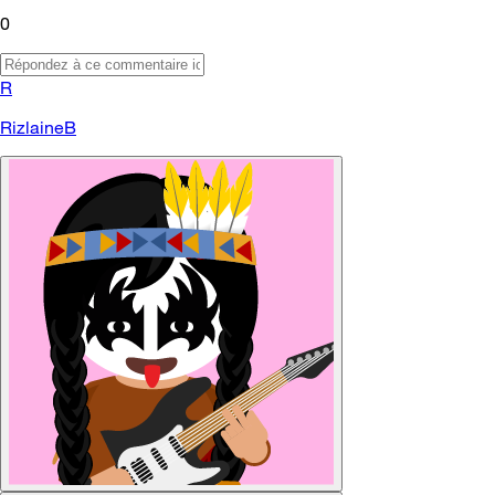
0
R
RizlaineB