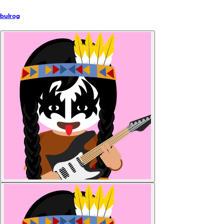
bulrog