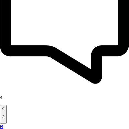
4
2
B