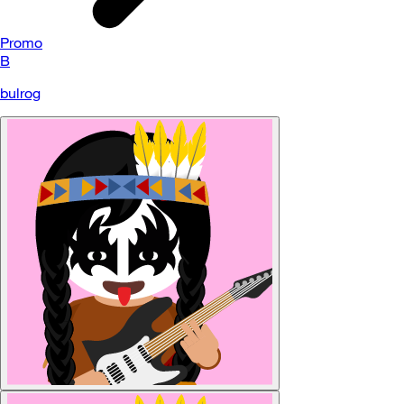
Promo
B
bulrog