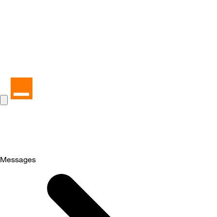
Messages
Selected
Messages