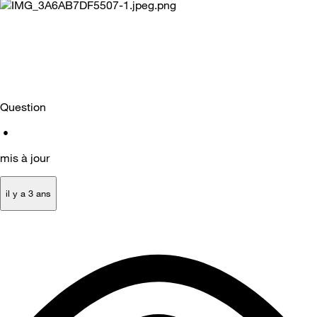
Question
•
mis à jour
il y a 3 ans