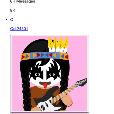
8K
Messages
8K
C
Cdt24801