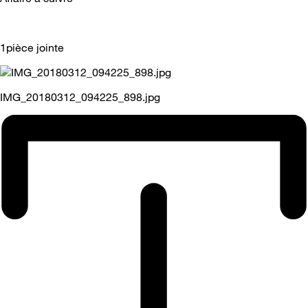
1pièce jointe
IMG_20180312_094225_898.jpg