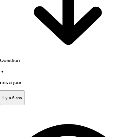
Question
•
mis à jour
il y a 6 ans