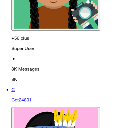
+56 plus
Super User
•
8K
Messages
8K
C
Cdt24801