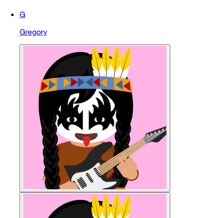
G
Gregory