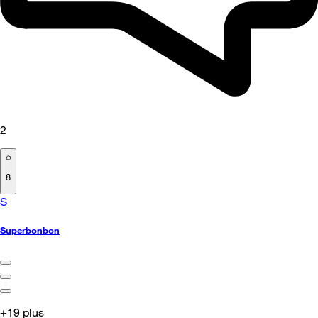
2
8
S
Superbonbon
+19 plus