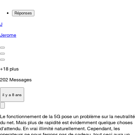
Réponses
J
Jerome
+18 plus
202
Messages
il y a 8 ans
Le fonctionnement de la 5G pose un problème sur la neutralité
du net. Mais plus de rapidité est évidemment quelque choses
d'attendu. En vrai illimité naturellement. Cependant, les
operateurs ne nous ferrons pas de cadeau, tout ceci aura un