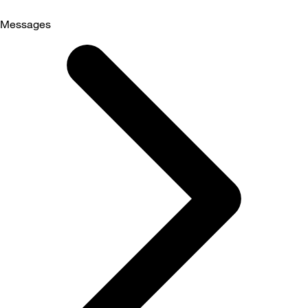
Messages
Selected
Messages