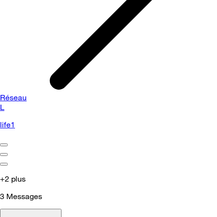
Réseau
L
life1
+2 plus
3
Messages