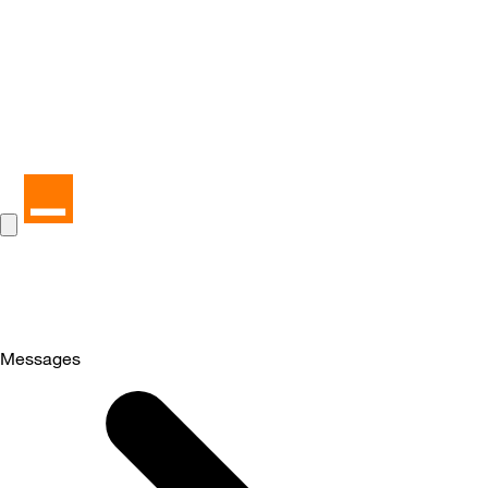
Messages
Selected
Messages