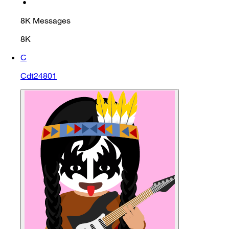
•
8K
Messages
8K
C
Cdt24801