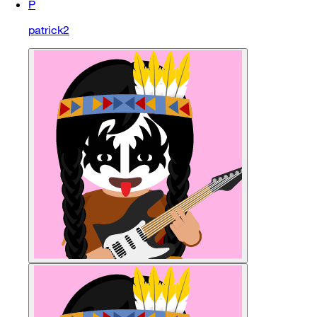
P
patrick2