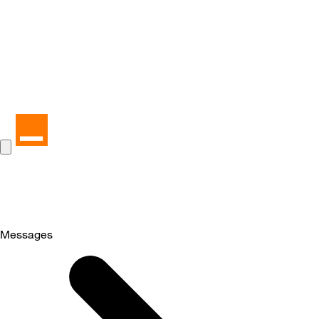
Messages
Selected
Messages