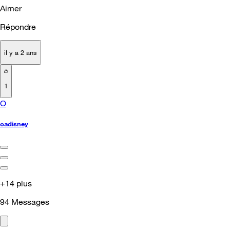
Aimer
Répondre
il y a 2 ans
1
O
oadisney
+14 plus
94
Messages