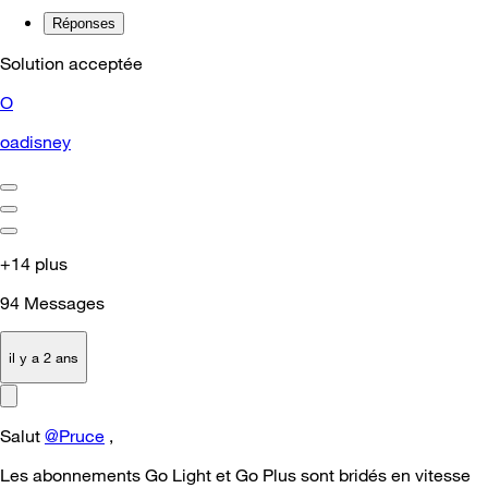
Réponses
Solution acceptée
O
oadisney
+14 plus
94
Messages
il y a 2 ans
Salut
@Pruce
,
Les abonnements Go Light et Go Plus sont bridés en vitesse