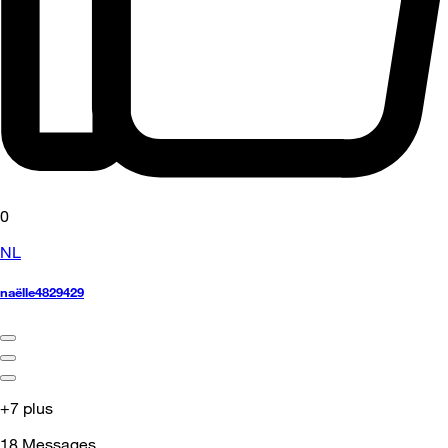
0
NL
naëlle4829429
+7 plus
18
Messages