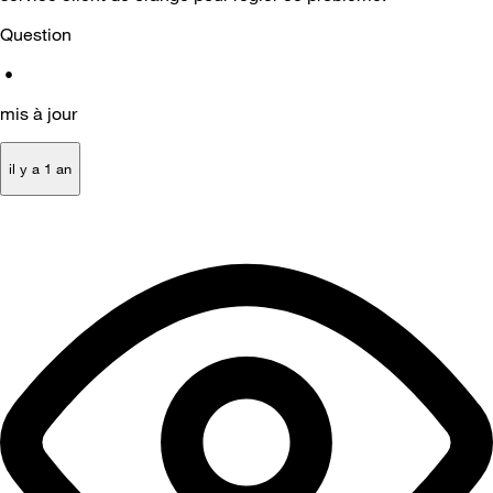
Question
•
mis à jour
il y a 1 an