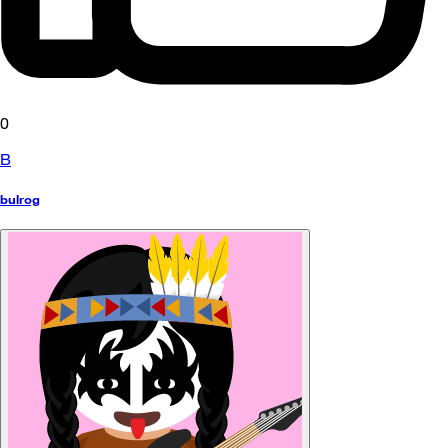
0
B
bulrog