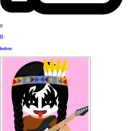
0
B
bulrog