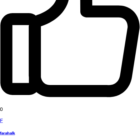
0
F
farahalk