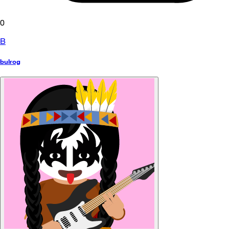
0
B
bulrog