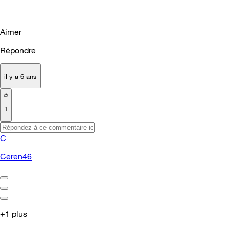
Aimer
Répondre
il y a 6 ans
1
C
Ceren46
+1 plus