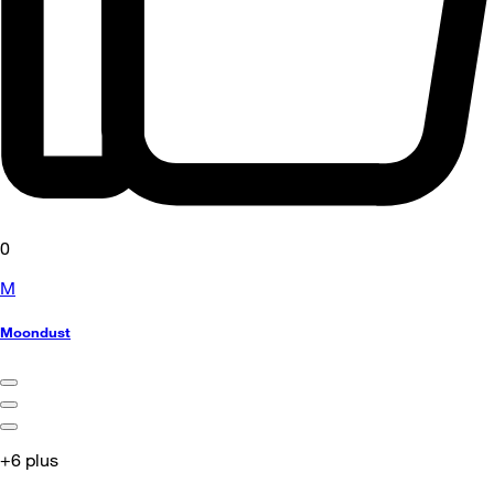
0
M
Moondust
+6 plus