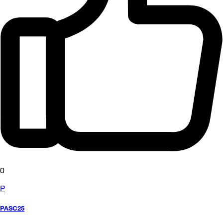
0
P
PASC25