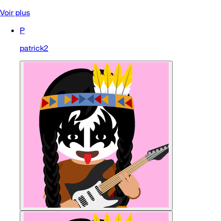
Voir plus
P
patrick2