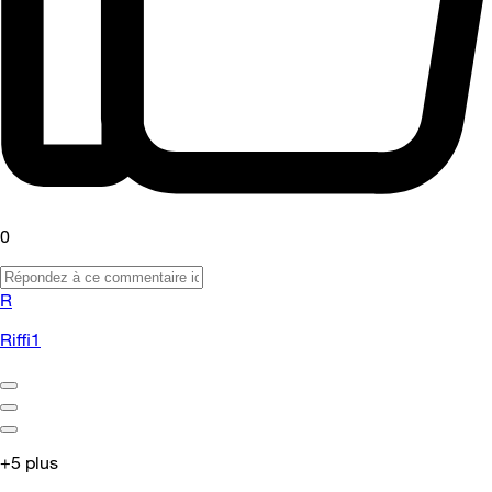
0
R
Riffi1
+5 plus