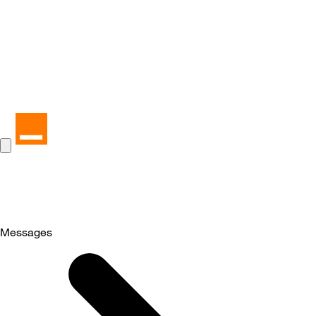
Messages
Selected
Messages