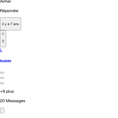
Aimer
Répondre
il y a 7 ans
2
L
louisey
+9 plus
20
Messages