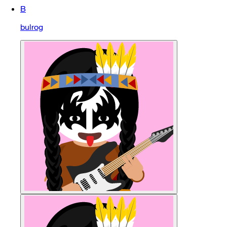
B
bulrog