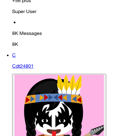
+56 plus
Super User
•
8K
Messages
8K
C
Cdt24801