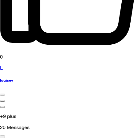
0
L
louisey
+9 plus
20
Messages