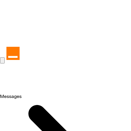
Messages
Selected
Messages