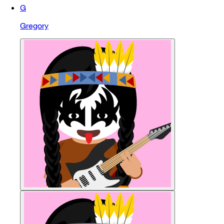
G
Gregory