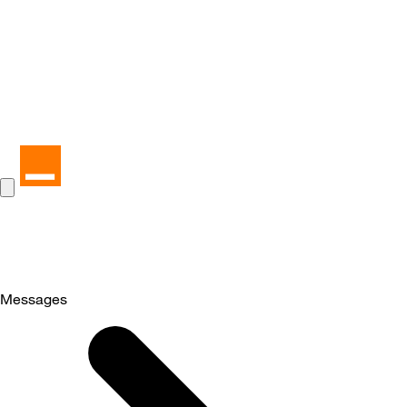
Messages
Selected
Messages