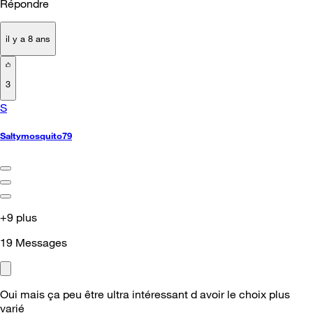
Répondre
il y a 8 ans
3
S
Saltymosquito79
+9 plus
19
Messages
Oui mais ça peu être ultra intéressant d avoir le choix plus
varié