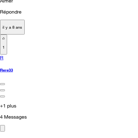
Aimer
Répondre
il y a 8 ans
1
R
Rere33
+1 plus
4
Messages