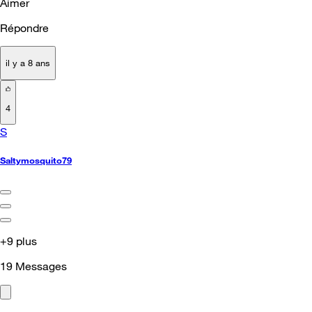
Aimer
Répondre
il y a 8 ans
4
S
Saltymosquito79
+9 plus
19
Messages