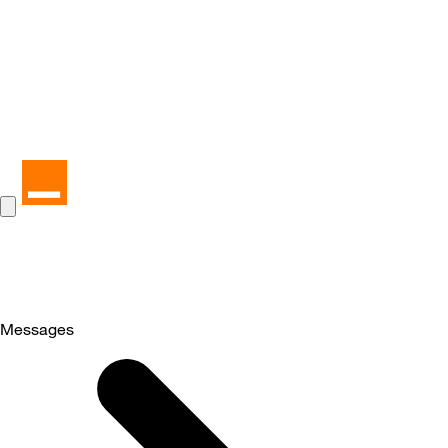
Messages
Selected
Messages