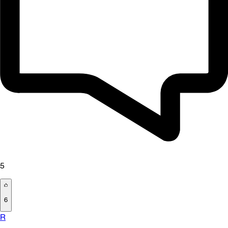
5
6
R