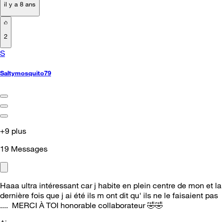
il y a 8 ans
2
S
Saltymosquito79
+9 plus
19
Messages
Haaa ultra intéressant car j habite en plein centre de mon et la
dernière fois que j ai été ils m ont dit qu' ils ne le faisaient pas
.... MERCI À TOI honorable collaborateur
🤣
🤣