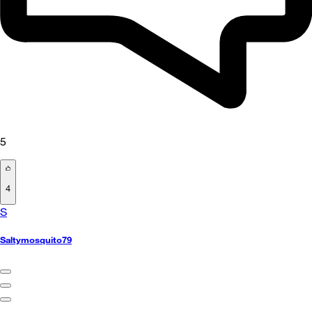
5
4
S
Saltymosquito79