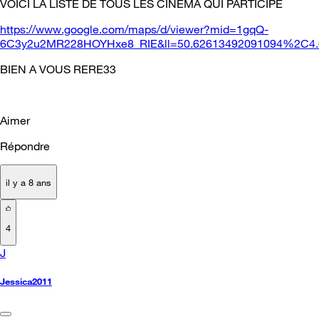
VOICI LA LISTE DE TOUS LES CINEMA QUI PARTICIPE
https://www.google.com/maps/d/viewer?mid=1gqQ-
6C3y2u2MR228HOYHxe8_RIE&ll=50.62613492091094%2C4.
BIEN A VOUS RERE33
Aimer
Répondre
il y a 8 ans
4
J
Jessica2011