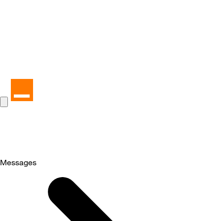
Messages
Selected
Messages