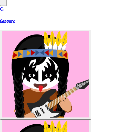
G
Gregory