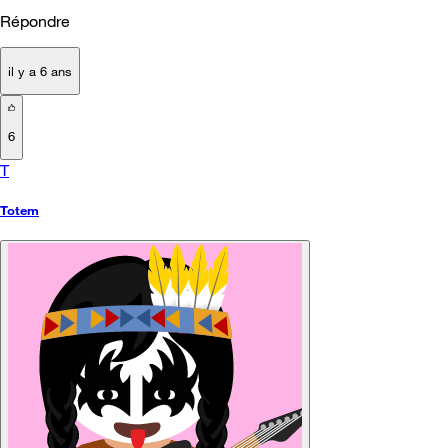
Répondre
il y a 6 ans
6
T
Totem