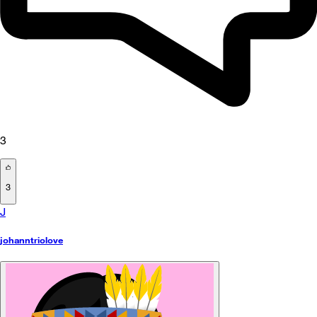
3
3
J
johanntriolove