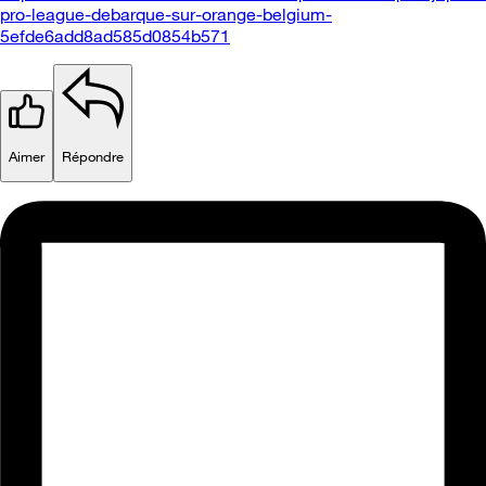
pro-league-debarque-sur-orange-belgium-
5efde6add8ad585d0854b571
Aimer
Répondre