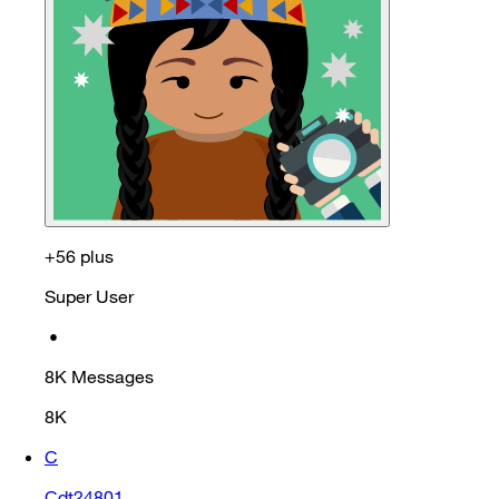
+56 plus
Super User
•
8K
Messages
8K
C
Cdt24801