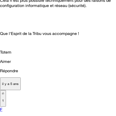
Cela n'est plus possible techniquement pour des raisons de
configuration informatique et réseau (sécurité).
Que l'Esprit de la Tribu vous accompagne !
Totem
Aimer
Répondre
il y a 5 ans
1
F