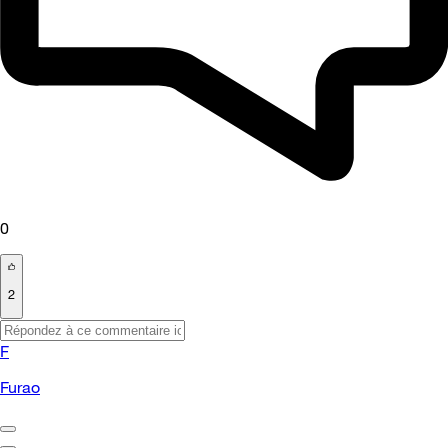
0
2
F
Furao