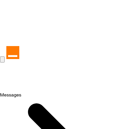
Messages
Selected
Messages