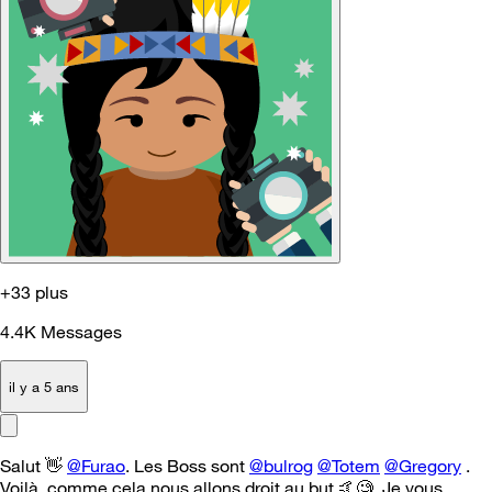
+33 plus
4.4K
Messages
il y a 5 ans
Salut
👋
@Furao
. Les Boss sont
@bulrog
@Totem
@Gregory
.
Voilà, comme cela nous allons droit au but
🤙
🧐. Je vous