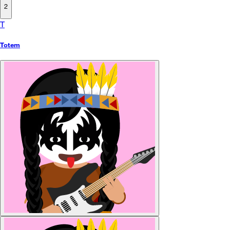
2
T
Totem