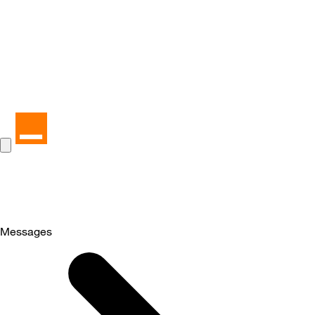
Messages
Selected
Messages