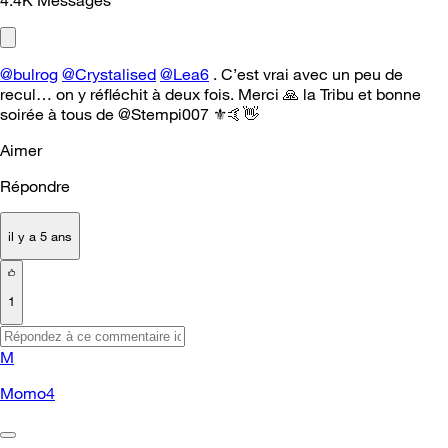
@bulrog
@Crystalised
@Lea6
. C’est vrai avec un peu de
recul… on y réfléchit à deux fois. Merci
🙏
la Tribu et bonne
soirée à tous de @Stempi007
⚜️
🤙
👋
Aimer
Répondre
il y a 5 ans
1
M
Momo4