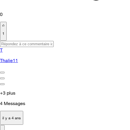
0
1
T
Thalie11
+3 plus
4
Messages
il y a 4 ans