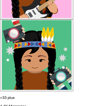
+33 plus
4.4K
Messages