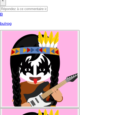
B
bulrog