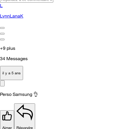
L
LynnLanaK
+9 plus
34
Messages
il y a 5 ans
Perso Samsung
👌
Aimer
Répondre